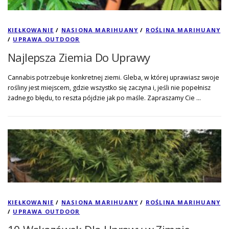
KIEŁKOWANIE
/
NASIONA MARIHUANY
/
ROŚLINA MARIHUANY
/
UPRAWA OUTDOOR
Najlepsza Ziemia Do Uprawy
Cannabis potrzebuje konkretnej ziemi. Gleba, w której uprawiasz swoje
rośliny jest miejscem, gdzie wszystko się zaczyna i, jeśli nie popełnisz
żadnego błędu, to reszta pójdzie jak po maśle. Zapraszamy Cie …
KIEŁKOWANIE
/
NASIONA MARIHUANY
/
ROŚLINA MARIHUANY
/
UPRAWA OUTDOOR