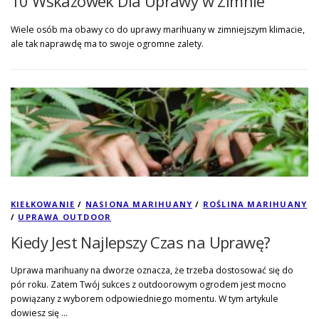
10 Wskazówek Dla Uprawy w Zimnie
Wiele osób ma obawy co do uprawy marihuany w zimniejszym klimacie,
ale tak naprawdę ma to swoje ogromne zalety.
KIEŁKOWANIE
/
NASIONA MARIHUANY
/
ROŚLINA MARIHUANY
/
UPRAWA OUTDOOR
Kiedy Jest Najlepszy Czas na Uprawę?
Uprawa marihuany na dworze oznacza, że trzeba dostosować się do
pór roku. Zatem Twój sukces z outdoorowym ogrodem jest mocno
powiązany z wyborem odpowiedniego momentu. W tym artykule
dowiesz się …