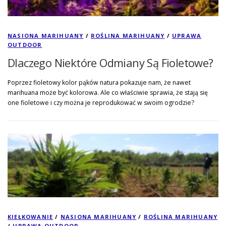
NASIONA MARIHUANY
/
ROŚLINA MARIHUANY
/
UPRAWA
OUTDOOR
Dlaczego Niektóre Odmiany Są Fioletowe?
Poprzez fioletowy kolor pąków natura pokazuje nam, że nawet
marihuana może być kolorowa. Ale co właściwie sprawia, że stają się
one fioletowe i czy można je reprodukować w swoim ogrodzie?
KIEŁKOWANIE
/
NASIONA MARIHUANY
/
ROŚLINA MARIHUANY
/
UPRAWA OUTDOOR