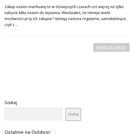
Zakup nasion marihuany to w dzisiejszych czasach coś więcej niż tylko
nabycie kilku nasion do wysiania. Wiedziałeś, że istnieje wiele
możliwości przy ich zakupie? Istnieją nasiona regularne, samokwitnące,
czyli z …
N
a
NOWSZE WPISY
w
i
g
a
c
j
a
Szukaj
p
Szukaj
o
w
p
Ostatnie na Outdoor: