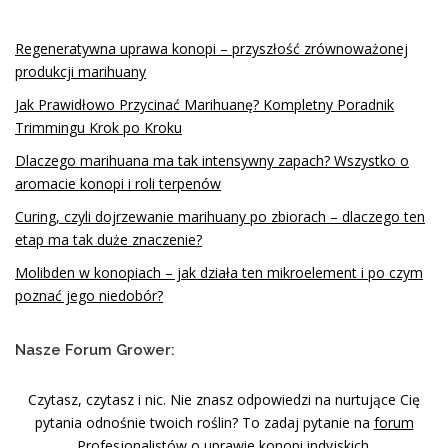
i
s
Regeneratywna uprawa konopi – przyszłość zrównoważonej
a
produkcji marihuany
c
Jak Prawidłowo Przycinać Marihuanę? Kompletny Poradnik
h
Trimmingu Krok po Kroku
Dlaczego marihuana ma tak intensywny zapach? Wszystko o
aromacie konopi i roli terpenów
Curing, czyli dojrzewanie marihuany po zbiorach – dlaczego ten
etap ma tak duże znaczenie?
Molibden w konopiach – jak działa ten mikroelement i po czym
poznać jego niedobór?
Nasze Forum Grower:
Czytasz, czytasz i nic. Nie znasz odpowiedzi na nurtujące Cię
pytania odnośnie twoich roślin? To zadaj pytanie na
forum
Profesjonalistów o uprawie konopi indyjskich
.