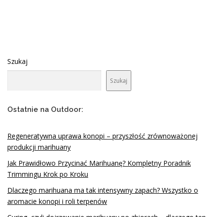
g
a
c
j
a
Szukaj
p
Szukaj
o
w
p
Ostatnie na Outdoor:
i
s
Regeneratywna uprawa konopi – przyszłość zrównoważonej
a
produkcji marihuany
c
Jak Prawidłowo Przycinać Marihuanę? Kompletny Poradnik
h
Trimmingu Krok po Kroku
Dlaczego marihuana ma tak intensywny zapach? Wszystko o
aromacie konopi i roli terpenów