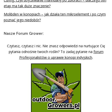
Curing, czyli dojrzewanie marihuany po zbiorach – dlaczego ten
etap ma tak duże znaczenie?
Molibden w konopiach – jak działa ten mikroelement i po czym
poznać jego niedobór?
Nasze Forum Grower:
Czytasz, czytasz i nic. Nie znasz odpowiedzi na nurtujące Cię
pytania odnośnie twoich roślin? To zadaj pytanie na
forum
Profesjonalistów o uprawie konopi indyjskich
.