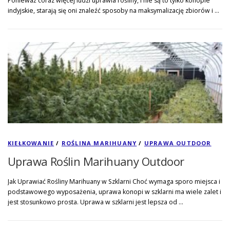
Ponieważ coraz więcej ludzi uprawia rośliny, i nie są to tylko konopie
indyjskie, starają się oni znaleźć sposoby na maksymalizację zbiorów i …
KIEŁKOWANIE
/
ROŚLINA MARIHUANY
/
UPRAWA OUTDOOR
Uprawa Roślin Marihuany Outdoor
Jak Uprawiać Rośliny Marihuany w Szklarni Choć wymaga sporo miejsca i
podstawowego wyposażenia, uprawa konopi w szklarni ma wiele zalet i
jest stosunkowo prosta. Uprawa w szklarni jest lepsza od …