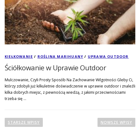
KIEŁKOWANIE
/
ROŚLINA MARIHUANY
/
UPRAWA OUTDOOR
Ściółkowanie w Uprawie Outdoor
Mulczowanie, Czyli Prosty Sposób Na Zachowanie Wilgotności Gleby Ci,
którzy zdobyli już kilkuletnie doświadczenie w uprawie outdoor i znaleźli
kilka dobrych miejsc, z pewnością wiedzą, z jakimi przeciwnościami
trzeba się …
N
a
STARSZE WPISY
NOWSZE WPISY
w
i