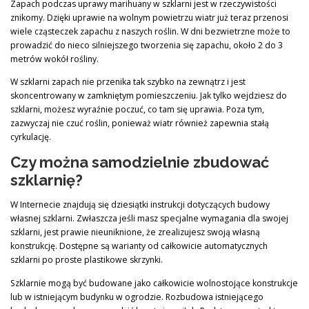
Zapach podczas uprawy marihuany w szklarni jest w rzeczywistości
znikomy. Dzięki uprawie na wolnym powietrzu wiatr już teraz przenosi
wiele cząsteczek zapachu z naszych roślin. W dni bezwietrzne może to
prowadzić do nieco silniejszego tworzenia się zapachu, około 2 do 3
metrów wokół rośliny.
W szklarni zapach nie przenika tak szybko na zewnątrz i jest
skoncentrowany w zamkniętym pomieszczeniu. Jak tylko wejdziesz do
szklarni, możesz wyraźnie poczuć, co tam się uprawia. Poza tym,
zazwyczaj nie czuć roślin, ponieważ wiatr również zapewnia stałą
cyrkulację.
Czy można samodzielnie zbudować
szklarnię?
W Internecie znajdują się dziesiątki instrukcji dotyczących budowy
własnej szklarni. Zwłaszcza jeśli masz specjalne wymagania dla swojej
szklarni, jest prawie nieuniknione, że zrealizujesz swoją własną
konstrukcję. Dostępne są warianty od całkowicie automatycznych
szklarni po proste plastikowe skrzynki.
Szklarnie mogą być budowane jako całkowicie wolnostojące konstrukcje
lub w istniejącym budynku w ogrodzie. Rozbudowa istniejącego