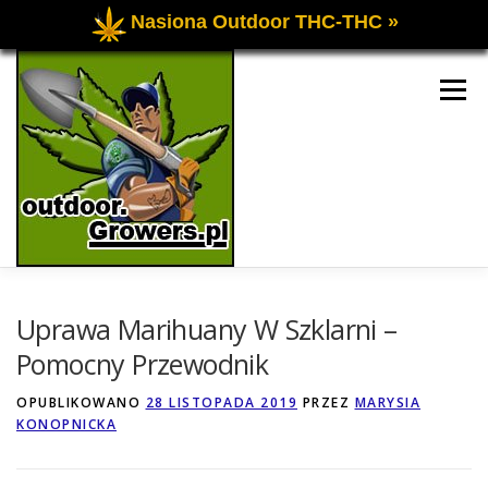
Nasiona Outdoor THC-THC »
Przejdź
do
Menu
treści
UPRAWA OGÓLNIE
UPRAWA INDOOR
Uprawa Marihuany W Szklarni –
Pomocny Przewodnik
UPRAWA OUTDOOR
FORUM O UPRAWIE
OPUBLIKOWANO
28 LISTOPADA 2019
PRZEZ
MARYSIA
KONOPNICKA
KONTAKT