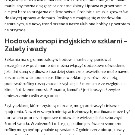
marihuany można osiągnąć całoroczne zbiory. Uprawa w growroomie
nie jest bardzo przyjazna dla środowiska. Prohibicja zmusiła growerów
do ukrytej uprawy w domach. Rośliny nie znajdują się w środowisku
naturalnym, ale nowy trend przenosi nasze ulubione hobby z powrotem
na przyrodę.
Hodowla konopi indyjskich w szklarni –
Zalety i wady
Szklarnia ma ogromne zalety w hodowli marihuany, ponieważ
szczególnie w pochmurne dni można włączyć dodatkowe oświetlenie.
Jeśli dni staną się dłuższe i bardziej słoneczne, oświetlenie może nawet
zostać całkowicie pominięte. Klimat w szklarni jest również zaletą,
ponieważ rośliny rosną znacznie szybciej niż normalnie ze względu na
klimat śródziemnomorski. Ponadto, kamuflaż jest lepszy niż zwykłe
umieszczenie roślin w ogrodzie.
Szyby szklarni, które często są mleczne, mogą odstraszyć ciekawe
spojrzenia. Nawet w szarych miesiącach zimowych, marihuana może być
uprawiana poprzez stopniowe dodawanie większej ilości sztucznych
źródeł światła. W zależności od tego, jak silne jest światło słoneczne,
rośliny mogą być optymalnie uprawiane. Ogólnie rzecz biorąc, koszty