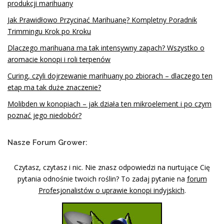
produkcji marihuany
Jak Prawidłowo Przycinać Marihuanę? Kompletny Poradnik
Trimmingu Krok po Kroku
Dlaczego marihuana ma tak intensywny zapach? Wszystko o
aromacie konopi i roli terpenów
Curing, czyli dojrzewanie marihuany po zbiorach – dlaczego ten
etap ma tak duże znaczenie?
Molibden w konopiach – jak działa ten mikroelement i po czym
poznać jego niedobór?
Nasze Forum Grower:
Czytasz, czytasz i nic. Nie znasz odpowiedzi na nurtujące Cię
pytania odnośnie twoich roślin? To zadaj pytanie na
forum
Profesjonalistów o uprawie konopi indyjskich
.