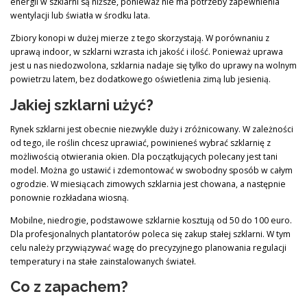
energii w szklarni są niższe, ponieważ nie ma potrzeby zapewnienia
wentylacji lub światła w środku lata.
Zbiory konopi w dużej mierze z tego skorzystają. W porównaniu z
uprawą indoor, w szklarni wzrasta ich jakość i ilość. Ponieważ uprawa
jest u nas niedozwolona, szklarnia nadaje się tylko do uprawy na wolnym
powietrzu latem, bez dodatkowego oświetlenia zimą lub jesienią.
Jakiej szklarni użyć?
Rynek szklarni jest obecnie niezwykle duży i zróżnicowany. W zależności
od tego, ile roślin chcesz uprawiać, powinieneś wybrać szklarnię z
możliwością otwierania okien. Dla początkujących polecany jest tani
model. Można go ustawić i zdemontować w swobodny sposób w całym
ogrodzie. W miesiącach zimowych szklarnia jest chowana, a następnie
ponownie rozkładana wiosną.
Mobilne, niedrogie, podstawowe szklarnie kosztują od 50 do 100 euro.
Dla profesjonalnych plantatorów poleca się zakup stałej szklarni. W tym
celu należy przywiązywać wagę do precyzyjnego planowania regulacji
temperatury i na stałe zainstalowanych świateł.
Co z zapachem?