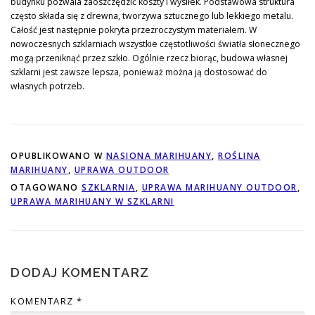
budynku pozwala zaoszczędzić koszty i wysiłek. Podstawowa struktura
często składa się z drewna, tworzywa sztucznego lub lekkiego metalu.
Całość jest następnie pokryta przezroczystym materiałem. W
nowoczesnych szklarniach wszystkie częstotliwości światła słonecznego
mogą przeniknąć przez szkło. Ogólnie rzecz biorąc, budowa własnej
szklarni jest zawsze lepsza, ponieważ można ją dostosować do
własnych potrzeb.
OPUBLIKOWANO W
NASIONA MARIHUANY
,
ROŚLINA
MARIHUANY
,
UPRAWA OUTDOOR
OTAGOWANO
SZKLARNIA
,
UPRAWA MARIHUANY OUTDOOR
,
UPRAWA MARIHUANY W SZKLARNI
DODAJ KOMENTARZ
KOMENTARZ
*