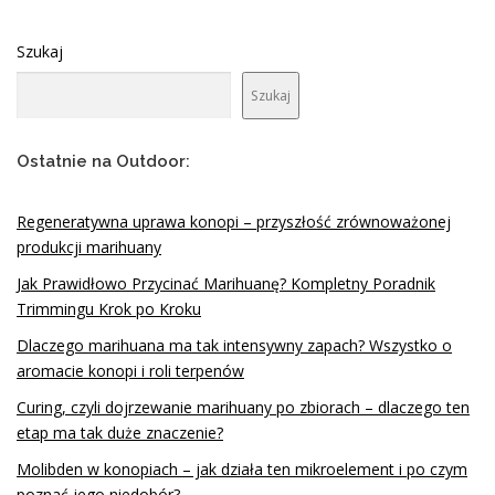
Szukaj
Szukaj
Ostatnie na Outdoor:
Regeneratywna uprawa konopi – przyszłość zrównoważonej
produkcji marihuany
Jak Prawidłowo Przycinać Marihuanę? Kompletny Poradnik
Trimmingu Krok po Kroku
Dlaczego marihuana ma tak intensywny zapach? Wszystko o
aromacie konopi i roli terpenów
Curing, czyli dojrzewanie marihuany po zbiorach – dlaczego ten
etap ma tak duże znaczenie?
Molibden w konopiach – jak działa ten mikroelement i po czym
poznać jego niedobór?